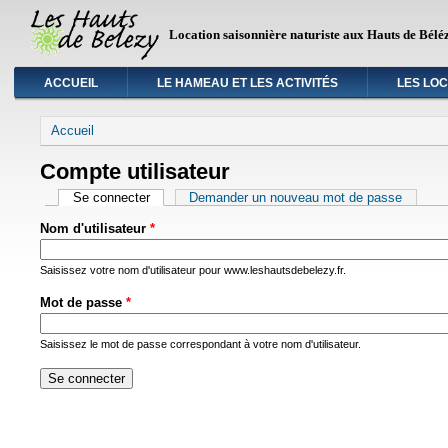
Location saisonnière naturiste aux Hauts de Bélé
ACCUEIL
LE HAMEAU ET LES ACTIVITÉS
LES LO
Vous êtes ici
Accueil
Compte utilisateur
Primary tabs
Se connecter
(onglet actif)
Demander un nouveau mot de passe
Nom d'utilisateur
*
Saisissez votre nom d'utilisateur pour www.leshautsdebelezy.fr.
Mot de passe
*
Saisissez le mot de passe correspondant à votre nom d'utilisateur.